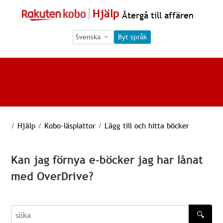
Hjälp
Återgå till affären
Language Selection
Language Selection
Byt språk
/
Hjälp
/
Kobo-läsplattor
/
Lägg till och hitta böcker
Kan jag förnya e-böcker jag har lånat
med OverDrive?
🔍
söka