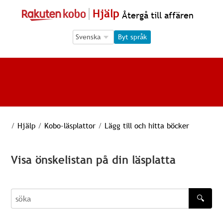
Hjälp
Återgå till affären
Language Selection
Language Selection
Byt språk
/
Hjälp
/
Kobo-läsplattor
/
Lägg till och hitta böcker
Visa önskelistan på din läsplatta
🔍
söka