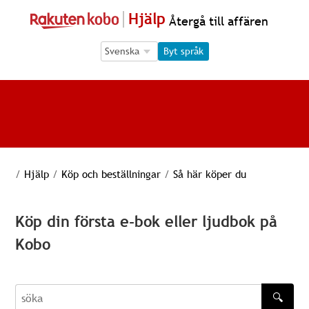
Hjälp
Återgå till affären
Language Selection
Language Selection
Byt språk
/
Hjälp
/
Köp och beställningar
/
Så här köper du
Köp din första e-bok eller ljudbok på
Kobo
🔍
söka