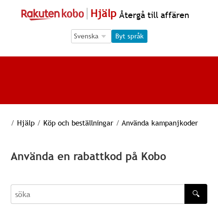
Hjälp
Återgå till affären
Language Selection
Language Selection
Byt språk
/
Hjälp
/
Köp och beställningar
/
Använda kampanjkoder
Använda en rabattkod på Kobo
🔍
söka