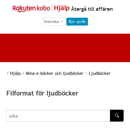
Hjälp
Återgå till affären
Language Selection
Language Selection
Byt språk
/
Hjälp
/
Mina e-böcker och ljudböcker
/
Ljudböcker
Filformat för ljudböcker
🔍
söka