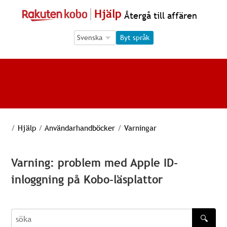
Hjälp
Återgå till affären
Language Selection
Language Selection
Byt språk
/
Hjälp
/
Användarhandböcker
/
Varningar
Varning: problem med Apple ID-
inloggning på Kobo-läsplattor
🔍
söka