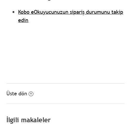
Kobo eOkuyucunuzun sipariş durumunu takip
edin
Üste dön
İlgili makaleler