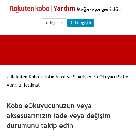
Yardım
Mağazaya geri dön
Language Selection
Language Selection
Dili değiştir
/
Rakuten Kobo
/
Satın Alma ve Siparişler
/
eOkuyucu Satın
Alma & Teslimat
Kobo eOkuyucunuzun veya
aksesuarınızın iade veya değişim
durumunu takip edin