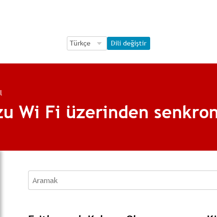
Language Selection
Language Selection
Dili değiştir
l
u Wi Fi üzerinden senkron
Aramak