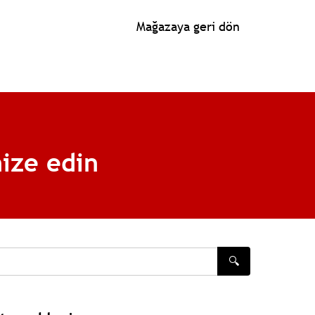
Mağazaya geri dön
ize edin
🔍