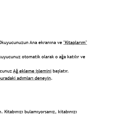
 eOkuyucunuzun Ana ekranına ve
"Kitaplarım"
eOkuyucunuz otomatik olarak o ağa katılır ve
yucunuz
Ağ ekleme işlemini
başlatır.
buradaki adımları deneyin
.
 Kitabınızı bulamıyorsanız, kitabınızı