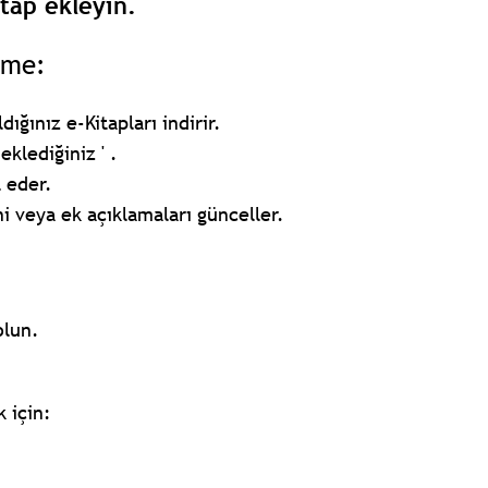
tap ekleyin.
tme:
ğınız e-Kitapları indirir.
klediğiniz ' .
 eder.
ni veya ek açıklamaları günceller.
olun.
 için: