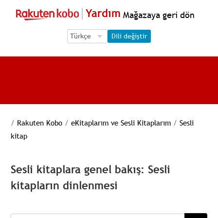
Yardım
Mağazaya geri dön
Language Selection
Language Selection
Dili değiştir
/
Rakuten Kobo
/
eKitaplarım ve Sesli Kitaplarım
/
Sesli
kitap
Sesli kitaplara genel bakış: Sesli
kitapların dinlenmesi