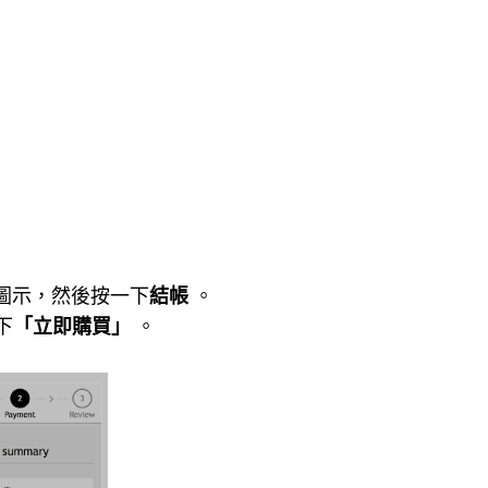
圖示，然後按一下
結帳
。
下
「立即購買」
。