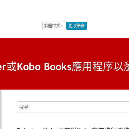
Language Selection
Language Selection
更改語言
er或Kobo Books應用程序
搜尋