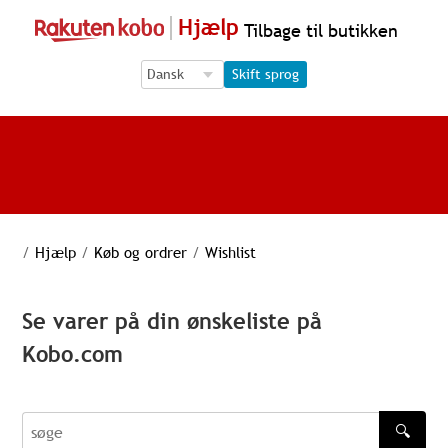
Hjælp
Tilbage til butikken
Language Selection
Language Selection
Skift sprog
/
Hjælp
/
Køb og ordrer
/
Wishlist
Se varer på din ønskeliste på
Kobo.com
🔍
søge