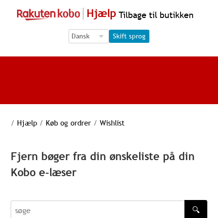
Hjælp
Tilbage til butikken
Language Selection
Language Selection
Skift sprog
/
Hjælp
/
Køb og ordrer
/
Wishlist
Fjern bøger fra din ønskeliste på din
Kobo e-læser
🔍
søge