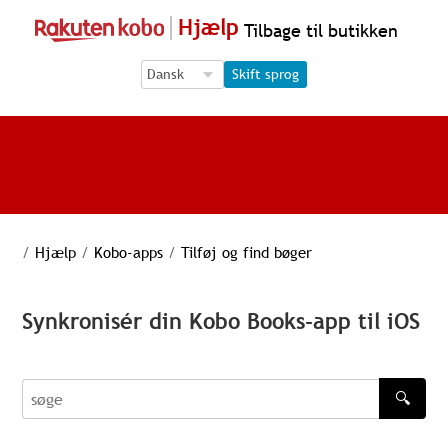
Hjælp
Tilbage til butikken
Language Selection
Language Selection
Skift sprog
/
Hjælp
/
Kobo-apps
/
Tilføj og find bøger
Synkronisér din Kobo Books-app til iOS
🔍
søge