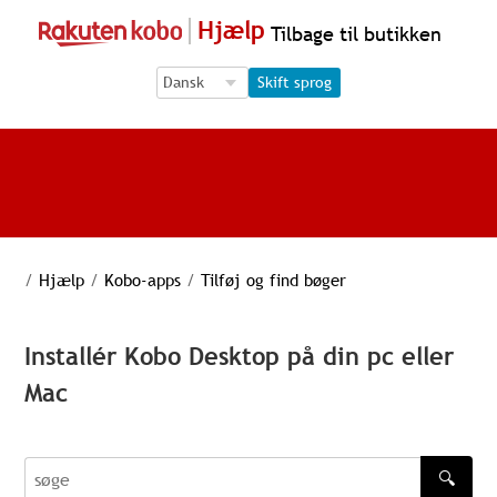
Hjælp
Tilbage til butikken
Language Selection
Language Selection
Skift sprog
/
Hjælp
/
Kobo-apps
/
Tilføj og find bøger
Installér Kobo Desktop på din pc eller
Mac
🔍
søge