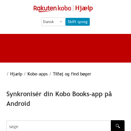
Hjælp
Language Selection
Language Selection
Skift sprog
/
Hjælp
/
Kobo-apps
/
Tilføj og find bøger
Synkronisér din Kobo Books-app på
Android
🔍
søge