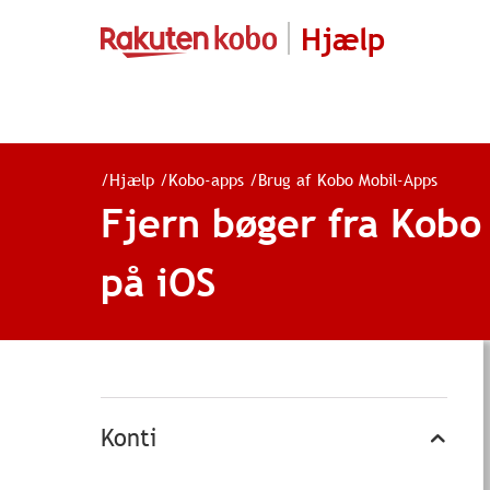
Hjælp
/
Hjælp
/
Kobo-apps
/
Brug af Kobo Mobil-Apps
Fjern bøger fra Kob
på iOS
Konti