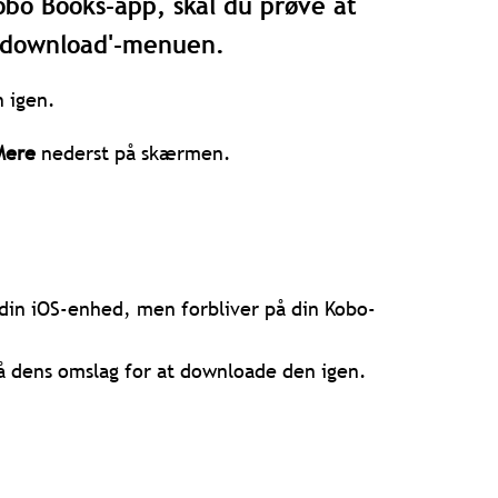
obo Books-app, skal du prøve at
r download'-menuen.
n igen.
Mere
nederst på skærmen.
din iOS-enhed, men forbliver på din Kobo-
på dens omslag for at downloade den igen.