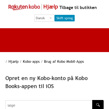
Hjælp
Tilbage til butikken
Language Selection
Language Selection
Skift sprog
/
Hjælp
/
Kobo-apps
/
Brug af Kobo Mobil-Apps
Opret en ny Kobo-konto på Kobo
Books-appen til iOS
🔍
søge