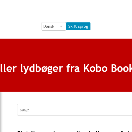
Language Selection
Language Selection
Skift sprog
ller lydbøger fra Kobo Boo
søge