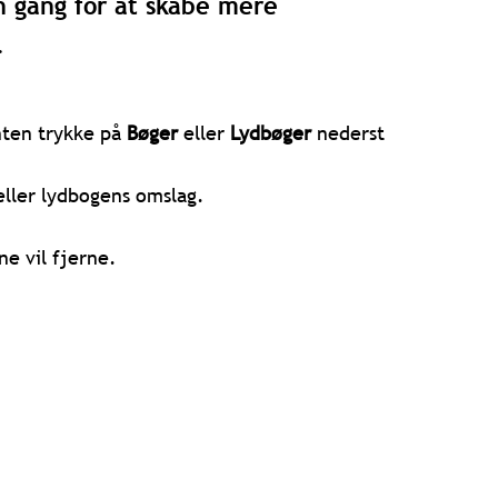
én gang for at skabe mere
.
enten trykke på
Bøger
eller
Lydbøger
nederst
ller lydbogens omslag.
e vil fjerne.