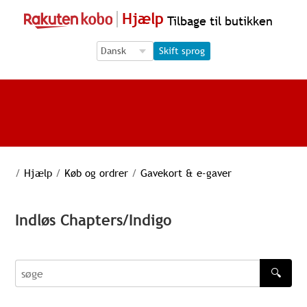
Hjælp
Tilbage til butikken
Language Selection
Language Selection
Skift sprog
/
Hjælp
/
Køb og ordrer
/
Gavekort & e-gaver
Indløs Chapters/Indigo
🔍
søge