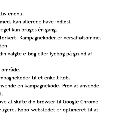
ktiv endnu.
 med, kan allerede have indløst
gel kun bruges én gang.
forkert. Kampagnekoder er versalfølsomme.
den.
in valgte e-bog eller lydbog på grund af
t område.
mpagnekoder til et enkelt køb.
t anvende en kampagnekode. Prøv at anvende
t.
øve at skifte din browser til Google Chrome
-brugere. Kobo-webstedet er optimeret til at