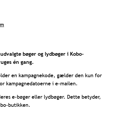
om
udvalgte bøger og lydbøger i Kobo-
ruges én gang.
holder en kampagnekode, gælder den kun for
en for kampagnedatoerne i e-mailen.
deres e-bøger eller lydbøger. Dette betyder,
obo-butikken.