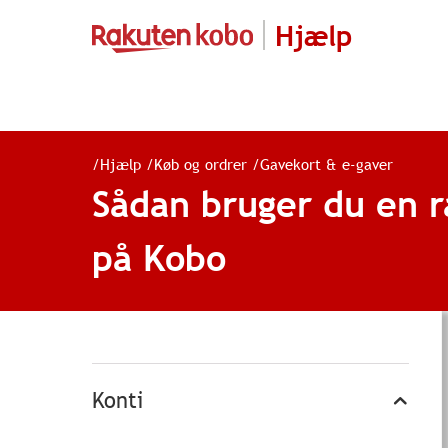
Hjælp
/
Hjælp
/
Køb og ordrer
/
Gavekort & e-gaver
Sådan bruger du en 
på Kobo
Konti