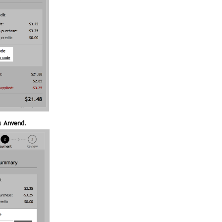
å
Anvend
.