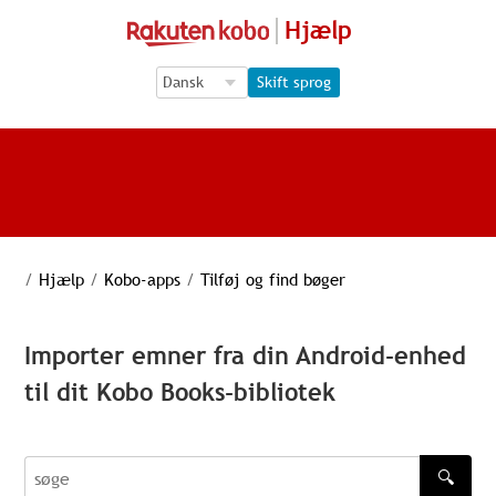
Hjælp
Language Selection
Language Selection
Skift sprog
/
Hjælp
/
Kobo-apps
/
Tilføj og find bøger
Importer emner fra din Android-enhed
til dit Kobo Books-bibliotek
🔍
søge