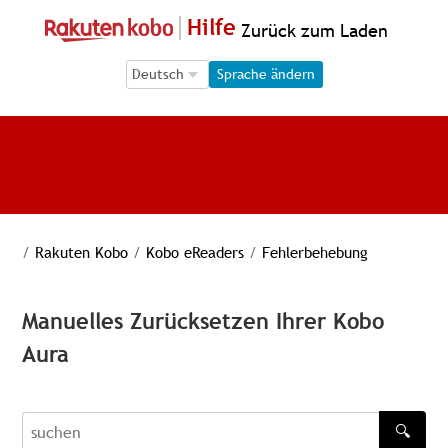
Hilfe
Zurück zum Laden
Language Selection
Language Selection
Sprache ändern
/
Rakuten Kobo
/
Kobo eReaders
/
Fehlerbehebung
Manuelles Zurücksetzen Ihrer Kobo
Aura
🔍
recherche