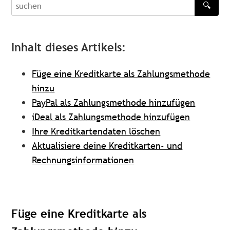
🔍
recherche
Inhalt dieses Artikels:
Füge eine Kreditkarte als Zahlungsmethode
hinzu
PayPal als Zahlungsmethode hinzufügen
iDeal als Zahlungsmethode hinzufügen
Ihre Kreditkartendaten löschen
Aktualisiere deine Kreditkarten- und
Rechnungsinformationen
Füge eine Kreditkarte als