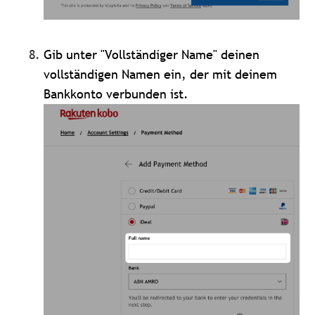
Gib unter "Vollständiger Name" deinen
vollständigen Namen ein, der mit deinem
Bankkonto verbunden ist.