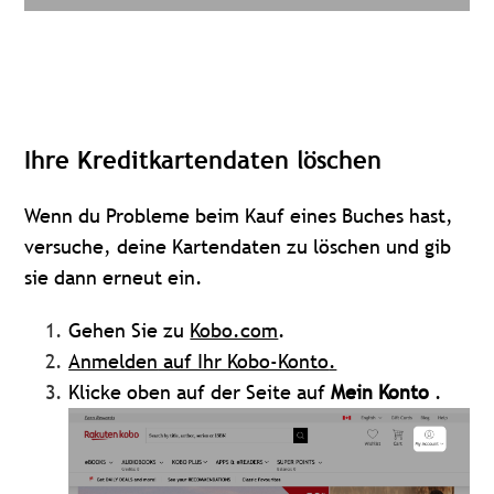
Ihre Kreditkartendaten löschen
Wenn du Probleme beim Kauf eines Buches hast,
versuche, deine Kartendaten zu löschen und gib
sie dann erneut ein.
Gehen Sie zu
Kobo.com
.
Anmelden
auf Ihr Kobo-Konto
.
Klicke oben auf der Seite auf
Mein Konto
.