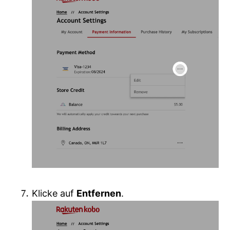
Klicke auf
Entfernen
.