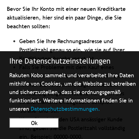
Bevor Sie Ihr Konto mit einer neuen Kreditkarte
aktualisieren, hier sind ein paar Dinge, die Sie
beachten sollten:
Geben Sie Ihre Rechnungsadresse und
Postleitzahl genau so ein, wie sie auf Ihrer
Kreditkartenabrechnung steht.
Ihre Datenschutzeinstellungen
Falls Sie Probleme mit dem Kauf eines
Rakuten Kobo sammelt und verarbeitet Ihre Daten
Buches mit einer neuen Kreditkarte haben,
mithilfe von Cookies, um die Website zu betreiben
können Sie versuchen, abgekürzte bzw.
und sicherzustellen, dass sie ordnungsgemäß
vollständig ausgeschriebene Varianten des
funktioniert. Weitere Informationen finden Sie in
Straßennamens einzugeben. Beispiel:
unseren
Datenschutzbestimmungen.
'Straße' und 'Str.'
Wenn Sie ein in den USA ansässiger Kunde
Ok
sind, geben Sie die Postleitzahl vollständig
ein. Beispiel: 00000-0000.