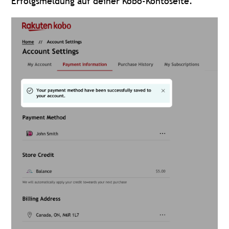
Erfolgsmeldung auf deiner Kobo-Kontoseite.