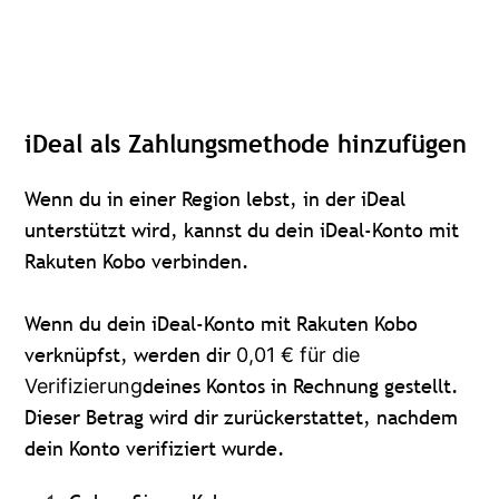
iDeal als Zahlungsmethode hinzufügen
Wenn du in einer Region lebst, in der iDeal
unterstützt wird, kannst du dein iDeal-Konto mit
Rakuten Kobo verbinden.
Wenn du dein iDeal-Konto mit Rakuten Kobo
verknüpfst, werden dir
0,01 € für die
deines Kontos in Rechnung gestellt.
Verifizierung
Dieser Betrag wird dir zurückerstattet, nachdem
dein Konto verifiziert wurde.