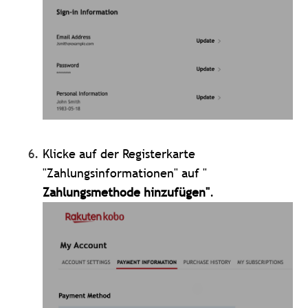
Klicke auf der Registerkarte
"Zahlungsinformationen" auf "
Zahlungsmethode hinzufügen"
.