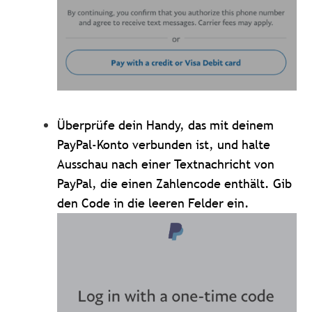
Überprüfe dein Handy, das mit deinem
PayPal-Konto verbunden ist, und halte
Ausschau nach einer Textnachricht von
PayPal, die einen Zahlencode enthält.
Gib
den Code in die leeren Felder ein.