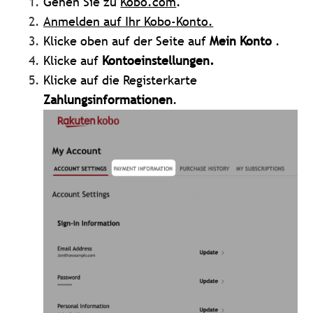
Gehen Sie zu
Kobo.com
.
Anmelden
auf Ihr Kobo-Konto
.
Klicke oben auf der Seite auf
Mein Konto
.
Klicke auf
Kontoeinstellungen.
Klicke auf die Registerkarte
Zahlungsinformationen
.