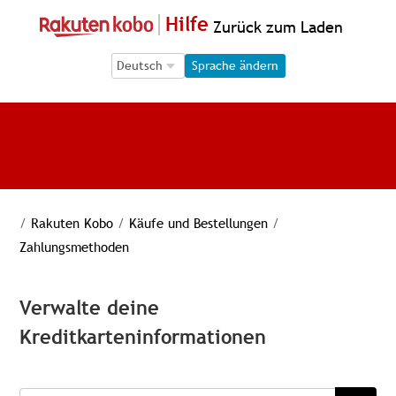
Hilfe
Zurück zum Laden
Language Selection
Language Selection
Sprache ändern
/
Rakuten Kobo
/
Käufe und Bestellungen
/
Zahlungsmethoden
Verwalte deine
Kreditkarteninformationen