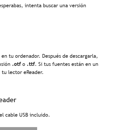
sperabas, intenta buscar una versión
a en tu ordenador. Después de descargarla,
nsión
.otf
o
.ttf
. Si tus fuentes están en un
 tu lector eReader.
Reader
l cable USB incluido.