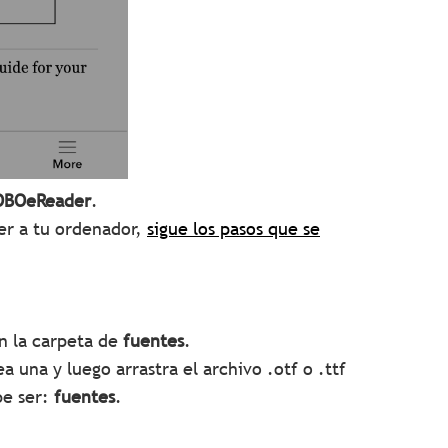
OBOeReader
.
er a tu ordenador,
sigue los pasos que se
 en la carpeta de
fuentes
.
a una y luego arrastra el archivo .otf o .ttf
be ser:
fuentes
.