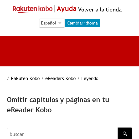
Ayuda
Volver a la tienda
Language Selection
Language Selection
Cambiar idioma
/
Rakuten Kobo
/
eReaders Kobo
/
Leyendo
Omitir capítulos y páginas en tu
eReader Kobo
🔍
buscar