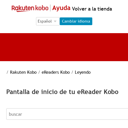
Ayuda
Volver a la tienda
Language Selection
Language Selection
Cambiar idioma
/
Rakuten Kobo
/
eReaders Kobo
/
Leyendo
Pantalla de inicio de tu eReader Kobo
buscar