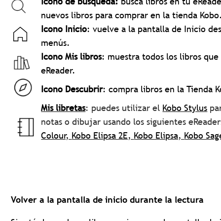
Icono de búsqueda:
busca libros en tu eRead
nuevos libros para comprar en la tienda Kobo
Icono
Inicio
: vuelve a la pantalla de Inicio de
menús.
Icono Mis libros
: muestra todos los libros que
eReader.
Icono Descubrir
: compra libros en la Tienda 
Mis libretas
: puedes utilizar el
Kobo Stylus
par
notas o dibujar usando los siguientes eReade
Colour,
Kobo Elipsa 2E,
Kobo Elipsa,
Kobo Sag
Volver a la pantalla de inicio durante la lectura