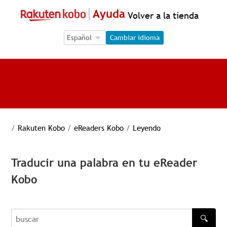
Ayuda
Volver a la tienda
Language Selection
Language Selection
Cambiar idioma
/
Rakuten Kobo
/
eReaders Kobo
/
Leyendo
Traducir una palabra en tu eReader
Kobo
🔍
buscar