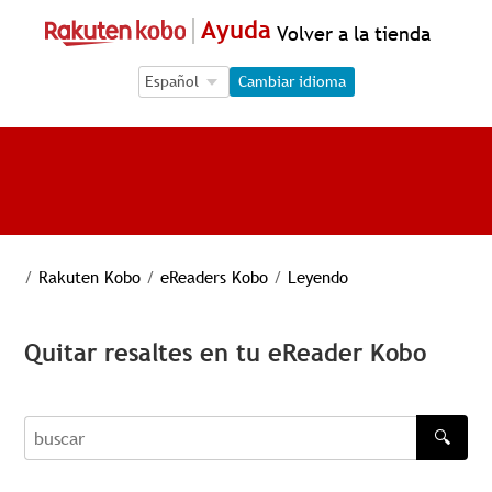
Ayuda
Volver a la tienda
Language Selection
Language Selection
Cambiar idioma
/
Rakuten Kobo
/
eReaders Kobo
/
Leyendo
Quitar resaltes en tu eReader Kobo
🔍
buscar