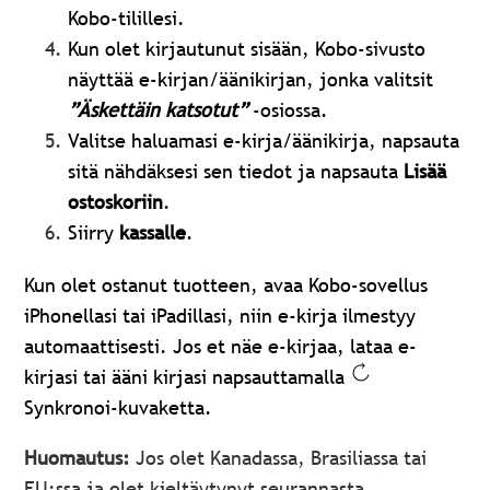
Kobo-tilillesi.
Kun olet kirjautunut sisään, Kobo-sivusto
näyttää e-kirjan/äänikirjan, jonka valitsit
”Äskettäin katsotut”
-osiossa
.
Valitse haluamasi
e-kirja/äänikirja
, napsauta
sitä nähdäksesi sen tiedot ja napsauta
Lisää
ostoskoriin
.
Siirry
kassalle
.
Kun olet ostanut tuotteen, avaa Kobo-sovellus
iPhonellasi tai iPadillasi, niin e-kirja ilmestyy
automaattisesti. Jos et näe e-kirjaa, lataa e-
kirjasi tai ääni kirjasi napsauttamalla
Synkronoi-kuvaketta.
Huomautus:
Jos olet Kanadassa, Brasiliassa tai
EU:ssa ja olet kieltäytynyt seurannasta