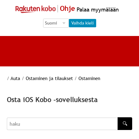
Ohje
Palaa myymälään
Language Selection
Language Selection
Vaihda kieli
/
Auta
/
Ostaminen ja tilaukset
/
Ostaminen
Osta iOS Kobo -sovelluksesta
🔍
haku