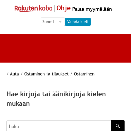
Ohje
Palaa myymälään
Language Selection
Language Selection
Vaihda kieli
/
Auta
/
Ostaminen ja tilaukset
/
Ostaminen
Hae kirjoja tai äänikirjoja kielen
mukaan
🔍
haku