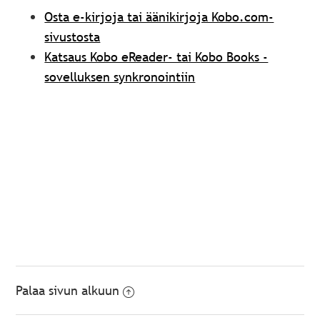
Osta e-kirjoja tai äänikirjoja Kobo.com-
sivustosta
Katsaus Kobo eReader- tai Kobo Books -
sovelluksen synkronointiin
Palaa sivun alkuun