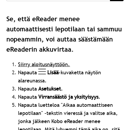
Se, että eReader menee
automaattisesti lepotilaan tai sammuu
nopeammin, voi auttaa säästämään
eReaderin akkuvirtaa.
Siirry aloitusnäyttöön.
Napauta
Lisää
-kuvaketta näytön
alareunassa.
Napauta
Asetukset
.
Napauta
Virransäästö ja yksityisyys
.
Napauta luetteloa "Aikaa automaattiseen
lepotilaan" -tekstin vieressä ja valitse aika,
jonka jälkeen Kobo eReader menee
lepotilaan. Mitä lyhyempi tämä aika on, sitä