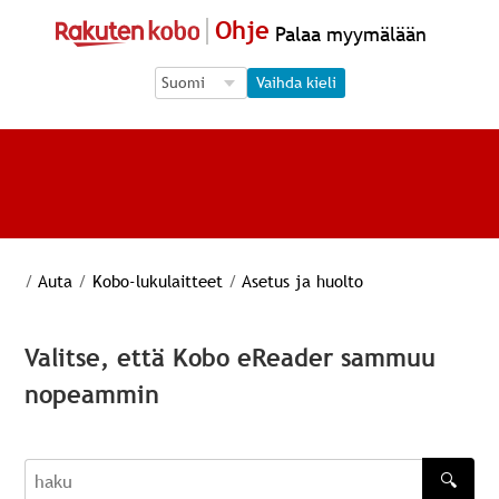
Ohje
Palaa myymälään
Language Selection
Language Selection
Vaihda kieli
/
Auta
/
Kobo-lukulaitteet
/
Asetus ja huolto
Valitse, että Kobo eReader sammuu
nopeammin
🔍
haku