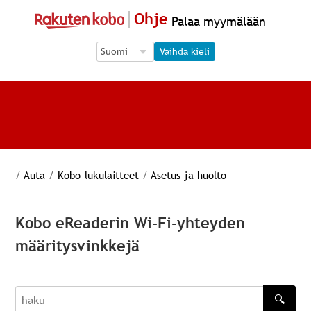
Ohje
Palaa myymälään
Language Selection
Language Selection
Vaihda kieli
/
Auta
/
Kobo-lukulaitteet
/
Asetus ja huolto
Kobo eReaderin Wi-Fi-yhteyden
määritysvinkkejä
🔍
haku