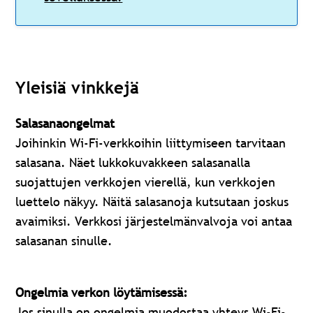
Yleisiä vinkkejä
Salasanaongelmat
Joihinkin Wi-Fi-verkkoihin liittymiseen tarvitaan
salasana. Näet lukkokuvakkeen salasanalla
suojattujen verkkojen vierellä, kun verkkojen
luettelo näkyy. Näitä salasanoja kutsutaan joskus
avaimiksi. Verkkosi järjestelmänvalvoja voi antaa
salasanan sinulle.
Ongelmia verkon löytämisessä:
Jos sinulla on ongelmia muodostaa yhteys Wi-Fi-