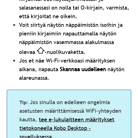
salasanassasi on nolla tai O-kirjain, varmista,
että kirjoitat ne oikein.
Voit siirtyä näytön näppäimistön isoihin ja
pieniin kirjaimiin napauttamalla näytön
näppäimistön vasemmassa alakulmassa
olevaa
-nuolikuvaketta.
Jos et näe Wi-Fi-verkkoasi määrityksen
aikana, napauta
Skannaa uudelleen
näytön
alareunassa.
Jos sinulla on edelleen ongelmia
asetusten määrittämisessä WiFi-yhteyden
kautta,
tee e-lukulaitteen määritykset
tietokoneella Kobo Desktop -
sovelluksessa.