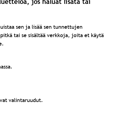
etteloa, jos haluat lisätä tai
uistaa sen ja lisää sen tunnettujen
itkä tai se sisältää verkkoja, joita et käytä
e.
nassa.
evat valintaruudut.