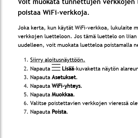
Voit muokata tunnettujen verkkojen lu
poistaa WiFi-verkkoja.
Joka kerta, kun käytät WiFi-verkkoa, lukulaite m
verkkojen luetteloon. Jos tämä luettelo on liian p
uudelleen, voit muokata luetteloa poistamalla n
Siirry aloitusnäyttöön.
Napauta
Lisää
-kuvaketta näytön alareu
Napauta
Asetukset
.
Napauta
WiFi-yhteys
.
Napauta
Muokkaa
.
Valitse poistettavien verkkojen vieressä ol
Napauta
Poista
.