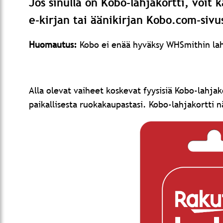
Jos sinulla on Kobo-lahjakortti, voit 
e-kirjan tai äänikirjan Kobo.com-sivus
Huomautus:
Kobo ei enää hyväksy WHSmithin lah
Alla olevat vaiheet koskevat fyysisiä Kobo-lahja
paikallisesta ruokakaupastasi. Kobo-lahjakortti n