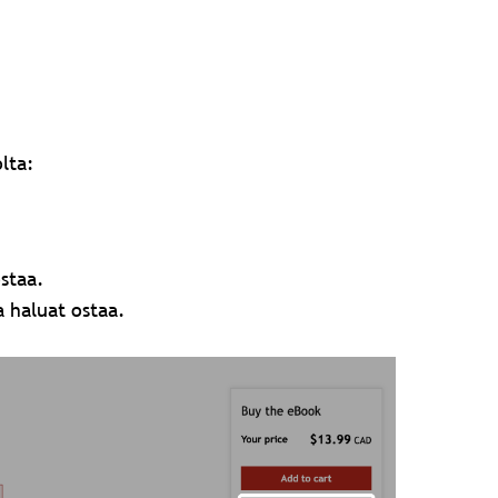
lta:
ostaa.
a haluat ostaa.