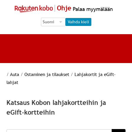
Ohje
Palaa myymälään
Language Selection
Language Selection
Vaihda kieli
/
Auta
/
Ostaminen ja tilaukset
/
Lahjakortit ja eGift-
lahjat
Katsaus Kobon lahjakortteihin ja
eGift-kortteihin