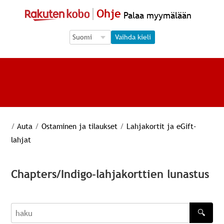
Ohje
Palaa myymälään
Language Selection
Language Selection
Vaihda kieli
/
Auta
/
Ostaminen ja tilaukset
/
Lahjakortit ja eGift-
lahjat
Chapters/Indigo-lahjakorttien lunastus
🔍
haku