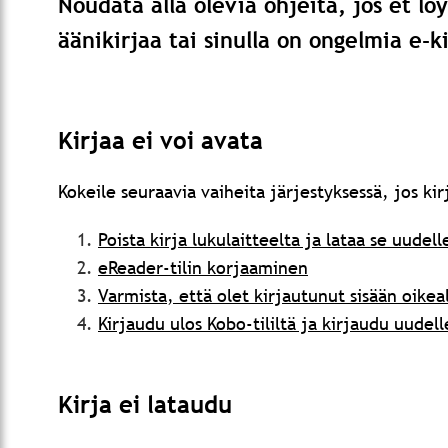
Noudata alla olevia ohjeita, jos et lö
äänikirjaa tai sinulla on ongelmia e-k
Kirjaa ei voi avata
Kokeile seuraavia vaiheita järjestyksessä, jos kir
Poista kirja lukulaitteelta ja lataa se uudel
eReader-tilin korjaaminen
Varmista, että olet kirjautunut sisään oikeall
Kirjaudu ulos Kobo-tililtä ja kirjaudu uudel
Kirja ei lataudu