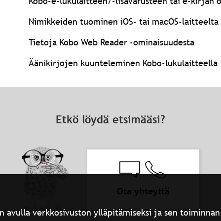
Kobo-e-lukulaitteen/-lisävarusteen tai e-kirjan
Nimikkeiden tuominen iOS- tai macOS-laitteelta
Tietoja Kobo Web Reader -ominaisuudesta
Äänikirjojen kuunteleminen Kobo-lukulaitteella
Etkö löydä etsimääsi?
Ota yhteyttä
n avulla verkkosivuston ylläpitämiseksi ja sen toiminnan