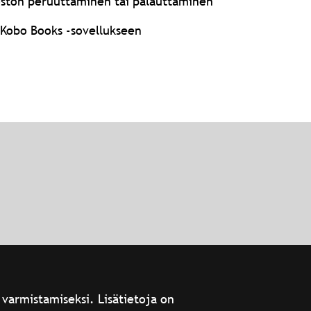
 oston peruuttaminen tai palauttaminen
 Kobo Books -sovellukseen
 varmistamiseksi. Lisätietoja on