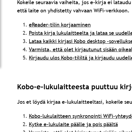
Kokeile seuraavia vaiheita, jos e-kirja ei lataudu
että laite on yhdistetty vahvaan WiFi-verkkoon.
eReader-tilin korjaaminen
Poista kirja lukulaitteelta ja lataa se uudel
Lataa kaikki kirjasi Kobo desktop -sovellukse
Varmista, että olet kirjautunut sisään oikeall
Kirjaudu ulos Kobo-tililtä ja kirjaudu uudel
Kobo-e-lukulaitteesta puuttuu kirj
Jos et löydä kirjaa e-lukulaitteeltasi, kokeile se
Kobo-lukulaitteen synkronointi WiFi-yhteyd
Kytke e-lukulaite päälle ja pois päältä