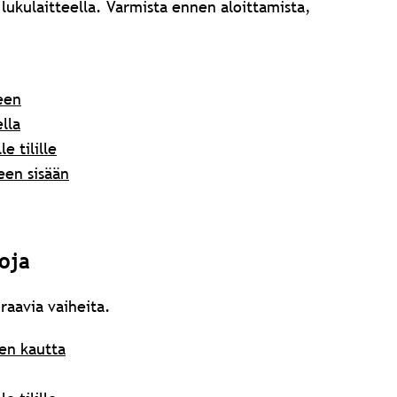
 lukulaitteella.
Varmista ennen aloittamista,
leen
lla
e tilille
leen sisään
oja
uraavia vaiheita.
en kautta