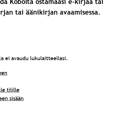
ydä Kobolta ostamaasi e-kirjaa tai
irjan tai äänikirjan avaamisessa.
ja ei avaudu lukulaitteellasi.
leen
e tilille
leen sisään