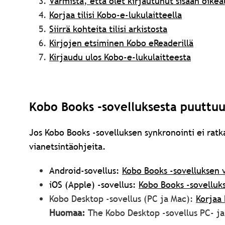
Varmista, että olet kirjautunut sisään oikeall
Korjaa tilisi Kobo-e-lukulaitteella
Siirrä kohteita tilisi arkistosta
Kirjojen etsiminen Kobo eReaderillä
Kirjaudu ulos Kobo-e-lukulaitteesta
Kobo Books -sovelluksesta puuttuu 
Jos Kobo Books -sovelluksen synkronointi ei ratk
vianetsintäohjeita.
Android-sovellus:
Kobo Books -sovelluksen 
iOS (Apple) -sovellus:
Kobo Books -sovelluks
Kobo Desktop -sovellus (PC ja Mac):
Korjaa 
Huomaa:
The Kobo Desktop -sovellus PC- ja 