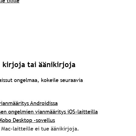
e tilille
kirjoja tai äänikirjoja
aissut ongelmaa, kokeile seuraavia
vianmääritys Androidissa
en ongelmien vianmääritys iOS-laitteilla
Kobo Desktop -sovellus
Mac-laitteille ei tue äänikirjoja.