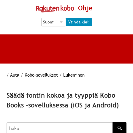
Ohje
Language Selection
Language Selection
Vaihda kieli
/
Auta
/
Kobo-sovellukset
/
Lukeminen
Säädä fontin kokoa ja tyyppiä Kobo
Books -sovelluksessa (iOS ja Android)
🔍
haku