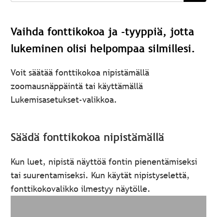
Vaihda fonttikokoa ja -tyyppiä, jotta
lukeminen olisi helpompaa silmillesi.
Voit säätää fonttikokoa nipistämällä
zoomausnäppäintä tai käyttämällä
Lukemisasetukset-valikkoa.
Säädä fonttikokoa nipistämällä
Kun luet, nipistä näyttöä fontin pienentämiseksi
tai suurentamiseksi. Kun käytät nipistyselettä,
fonttikokovalikko ilmestyy näytölle.