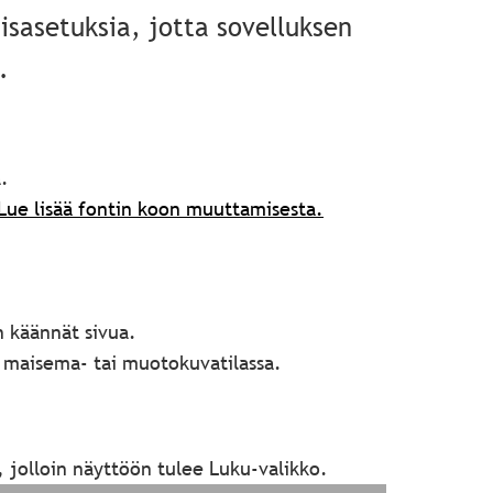
sasetuksia, jotta sovelluksen
.
.
Lue lisää fontin koon muuttamisesta.
n käännät sivua.
 maisema- tai muotokuvatilassa.
 jolloin näyttöön tulee Luku-valikko.