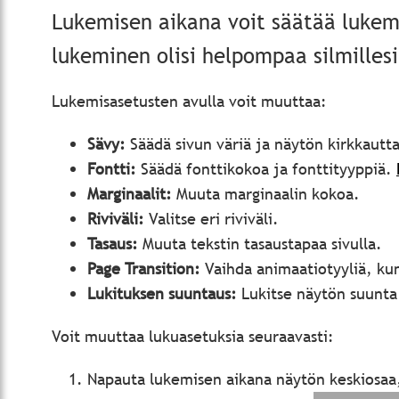
Lukemisen aikana voit säätää lukemi
lukeminen olisi helpompaa silmillesi
Lukemisasetusten avulla voit muuttaa:
Sävy:
Säädä sivun väriä ja näytön kirkkautta
Fontti:
Säädä fonttikokoa ja fonttityyppiä.
Marginaalit:
Muuta marginaalin kokoa.
Riviväli:
Valitse eri riviväli.
Tasaus:
Muuta tekstin tasaustapaa sivulla.
Page Transition:
Vaihda animaatiotyyliä, ku
Lukituksen suuntaus:
Lukitse näytön suunta
Voit muuttaa lukuasetuksia seuraavasti:
Napauta lukemisen aikana näytön keskiosaa,