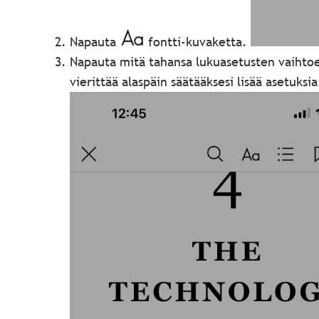
Napauta
fontti-kuvaketta.
Napauta mitä tahansa lukuasetusten vaihtoe
vierittää alaspäin säätääksesi lisää asetuksia