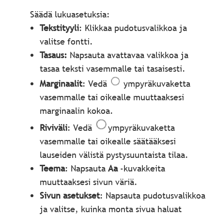
Säädä lukuasetuksia:
Tekstityyli
: Klikkaa pudotusvalikkoa ja
valitse fontti.
Tasaus:
Napsauta avattavaa valikkoa ja
tasaa teksti vasemmalle tai tasaisesti.
Marginaalit
: Vedä
ympyräkuvaketta
vasemmalle tai oikealle muuttaaksesi
marginaalin kokoa.
Riviväli
: Vedä
ympyräkuvaketta
vasemmalle tai oikealle säätääksesi
lauseiden välistä pystysuuntaista tilaa.
Teema
: Napsauta
Aa
-kuvakkeita
muuttaaksesi sivun väriä.
Sivun asetukset
: Napsauta pudotusvalikkoa
ja valitse, kuinka monta sivua haluat