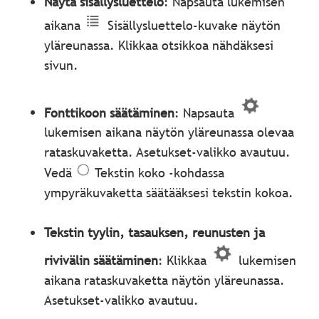
Näytä sisällysluettelo
: Napsauta lukemisen
aikana
Sisällysluettelo-kuvake näytön
yläreunassa. Klikkaa otsikkoa nähdäksesi
sivun.
Fonttikoon säätäminen
: Napsauta
lukemisen aikana näytön yläreunassa olevaa
rataskuvaketta. Asetukset-valikko avautuu.
Vedä
Tekstin koko -kohdassa
ympyräkuvaketta säätääksesi tekstin kokoa.
Tekstin tyylin, tasauksen, reunusten ja
rivivälin säätäminen
: Klikkaa
lukemisen
aikana rataskuvaketta näytön yläreunassa.
Asetukset-valikko avautuu.