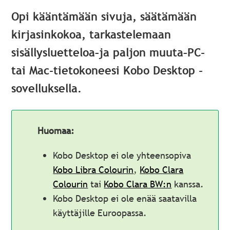
Opi kääntämään sivuja, säätämään
kirjasinkokoa, tarkastelemaan
sisällysluetteloa
–
ja paljon muuta
–
PC-
tai Mac-tietokoneesi Kobo Desktop -
sovelluksella.
Huomaa:
Kobo Desktop ei ole yhteensopiva
Kobo Libra Colourin
,
Kobo Clara
Colourin
tai
Kobo Clara BW:n
kanssa.
Kobo Desktop ei ole enää saatavilla
käyttäjille Euroopassa.