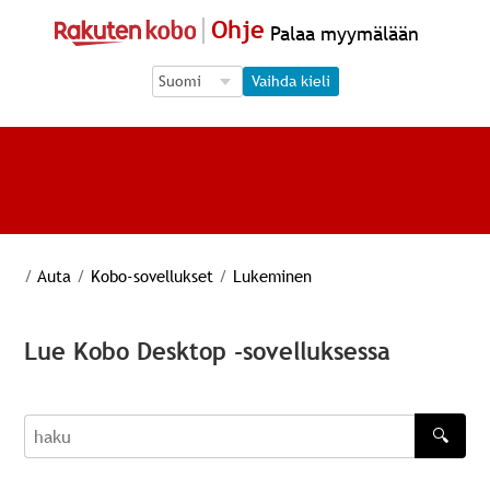
Ohje
Palaa myymälään
Language Selection
Language Selection
Vaihda kieli
/
Auta
/
Kobo-sovellukset
/
Lukeminen
Lue Kobo Desktop -sovelluksessa
🔍
haku