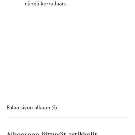
nähdä kerrallaan.
Palaa sivun alkuun
Aiheeseen liittyvät artikkelit