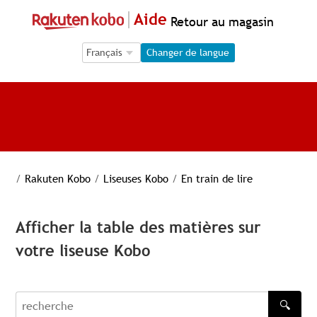
Aide
Retour au magasin
Language Selection
Language Selection
Changer de langue
/
Rakuten Kobo
/
Liseuses Kobo
/
En train de lire
Afficher la table des matières sur
votre liseuse Kobo
🔍
recherche