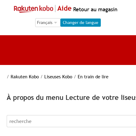
Aide
Retour au magasin
Language Selection
Language Selection
Changer de langue
/
Rakuten Kobo
/
Liseuses Kobo
/
En train de lire
À propos du menu Lecture de votre lise
recherche