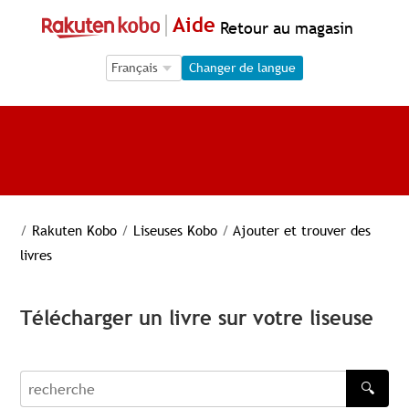
Aide
Retour au magasin
Language Selection
Language Selection
Changer de langue
/
Rakuten Kobo
/
Liseuses Kobo
/
Ajouter et trouver des
livres
Télécharger un livre sur votre liseuse
🔍
recherche