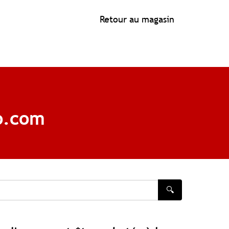
Retour au magasin
bo.com
🔍