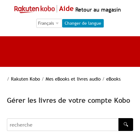
Aide
Retour au magasin
Language Selection
Language Selection
Changer de langue
/
Rakuten Kobo
/
Mes eBooks et livres audio
/
eBooks
Gérer les livres de votre compte Kobo
🔍
recherche