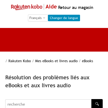
Aide
Retour au magasin
Language Selection
Language Selection
Changer de langue
/
Rakuten Kobo
/
Mes eBooks et livres audio
/
eBooks
Résolution des problèmes liés aux
eBooks et aux livres audio
🔍
recherche