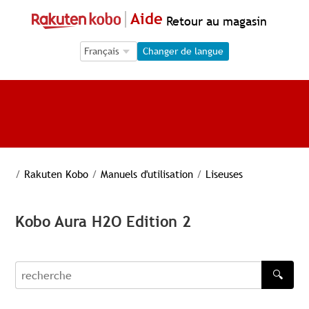
Aide
Retour au magasin
Language Selection
Language Selection
Changer de langue
/
Rakuten Kobo
/
Manuels d'utilisation
/
Liseuses
Kobo Aura H2O Edition 2
🔍
recherche