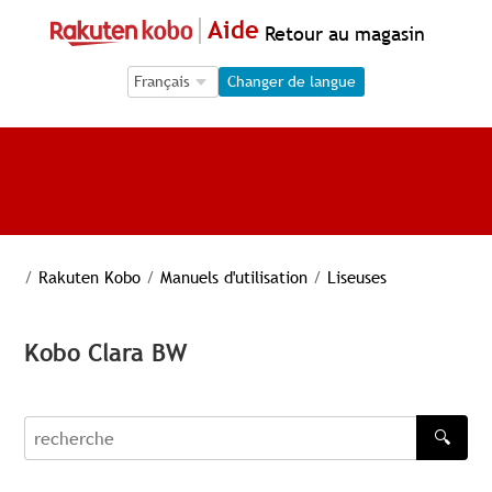
Aide
Retour au magasin
Language Selection
Language Selection
Changer de langue
/
Rakuten Kobo
/
Manuels d'utilisation
/
Liseuses
Kobo Clara BW
🔍
recherche