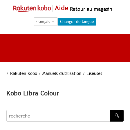
Aide
Retour au magasin
Language Selection
Language Selection
Changer de langue
/
Rakuten Kobo
/
Manuels d'utilisation
/
Liseuses
Kobo Libra Colour
🔍
recherche